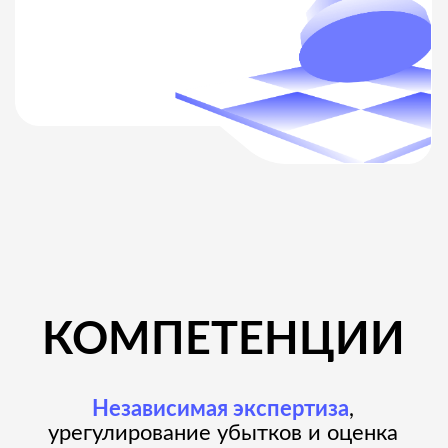
С 2012 ГОДА
КОМПАНИЕЙ :
6000+
Экспертиз выполнено
90000+
Предоставлено
квалифицированных ответов
14+
Различных специальностей
имеют наши эксперты
70+
Организовано
и проведено лабораторных
испытаний
450+
Различных локаций, куда
выезжали наши эксперты