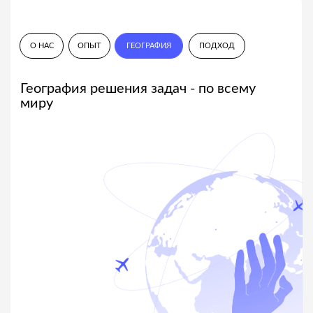
Нами предусмотрен
гибкий и индивидуальный
подход
к формированию тарифной политики
и конечной стоимости услуг, а также
обязательное закрепление за клиентом
персонального эксперта
КОМПЕТЕНЦИИ
Независимая экспертиза
,
урегулирование убытков и оценка