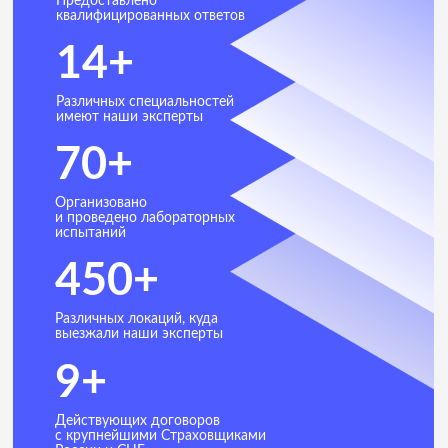
+7 (981) 722 76 10
+7 (933) 622 76 10
info@aa-parus.ru
Адрес юридический:
105082, г. Москва, ул.
Большая Почтовая, д. 34, стр.
6, пом. 19Н/2
Адрес фактический:
109052, г. Москва, ул.
Нижегородская, д. 94, к. 4, каб.
206
ИНН
7716730723
КПП
770101001
ОКПО
16409694
ОГРН
1127747163488
ОКВЭД
66.21