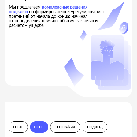
О НАС
ОПЫТ
ГЕОГРАФИЯ
ПОДХОД
Опыт неоднократного урегулирования
претензий
В нашей
многолетней практике
имеется опыт
неоднократного урегулирования претензий
и оценка ущербов до 1 млрд. руб.
О НАС
ОПЫТ
ГЕОГРАФИЯ
ПОДХОД