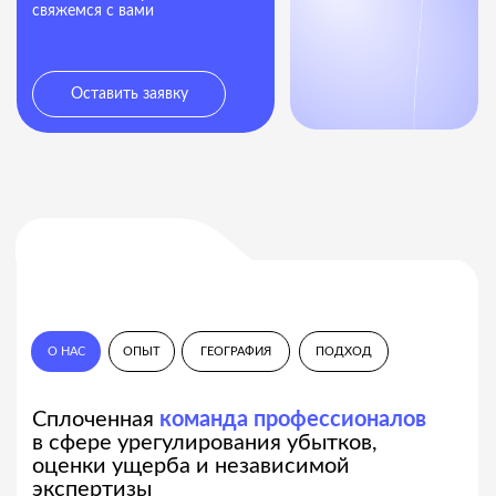
О НАС
ОПЫТ
ГЕОГРАФИЯ
ПОДХОД
Сплоченная
команда профессионалов
в сфере урегулирования убытков,
оценки ущерба и независимой
экспертизы
Мы предлагаем
комплексные решения
под ключ
по формированию и урегулированию
претензий от начала до конца: начиная
от определения причин события, заканчивая
расчетом ущерба