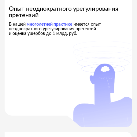
География решения задач - по всему
миру
О НАС
ОПЫТ
ГЕОГРАФИЯ
ПОДХОД
Гибкий и индивидуальный
подход